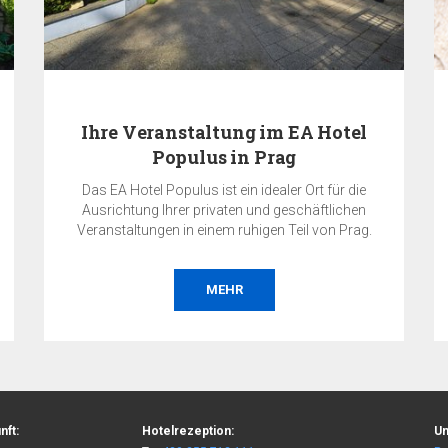
ltung im EA Hotel
Zahlen Sie jetzt und
s in Prag
ist ein idealer Ort für die
Der Gesamtpreis der Reservi
ivaten und geschäftlichen
Hotel am Tag der Buchung erfo
nem ruhigen Teil von Prag.
nicht refundierb
MEHR
BESTELLEN
nft:
Hotelrezeption:
Un