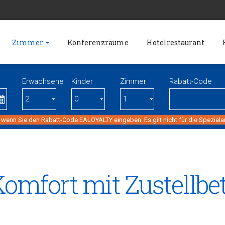
Zimmer
Konferenzräume
Hotelrestaurant
Erwachsene
Kinder
Zimmer
Rabatt-Code
 wenn Sie den Rabatt-Code EALOYALTY eingeben. Es gilt nicht für die Spezial
mfort mit Zustellbet