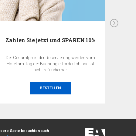
 SPAREN 10%
EA Benefit Program
erung werden vom
EA BENEFIT Prgramm ist die Belohnung 
rderlich und ist
Kunden der Gesellschaft EuroAgentur H
ar.
Travel für Ihre Treue unserer EA Hotel
MEHR
sere Gäste besuchten auch