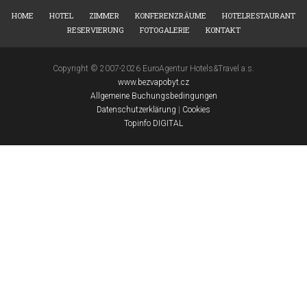
HOME
HOTEL
ZIMMER
KONFERENZRÄUME
HOTELRESTAURANT
RESERVIERUNG
FOTOGALERIE
KONTAKT
Copyright © 2007-2026 EuroAgentur Hotels&Travel a.s.
www.bezvapobyt.cz
Allgemeine Buchungsbedingungen
Datenschutzerklärung
|
Cookies
Topinfo DIGITAL