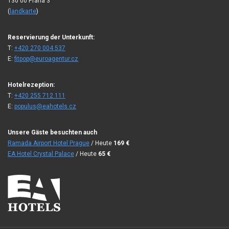
130 00 Praha 3
(
landkarte
)
Reservierung der Unterkunft:
T:
+420 270 004 537
E:
fitpop@euroagentur.cz
Hotelrezeption:
T:
+420 255 712 111
E:
populus@eahotels.cz
Unsere Gäste besuchten auch
Ramada Airport Hotel Prague
/ Heute
169
€
EA Hotel Crystal Palace
/ Heute
65
€