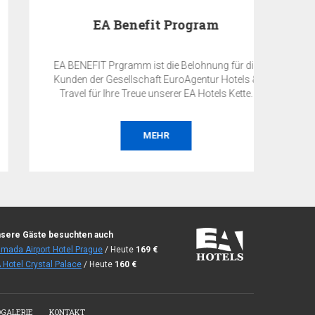
EA Benefit Program
EA BENEFIT Prgramm ist die Belohnung für die
Kunden der Gesellschaft EuroAgentur Hotels &
Travel für Ihre Treue unserer EA Hotels Kette.
MEHR
sere Gäste besuchten auch
mada Airport Hotel Prague
/ Heute
169
€
 Hotel Crystal Palace
/ Heute
160
€
OGALERIE
KONTAKT