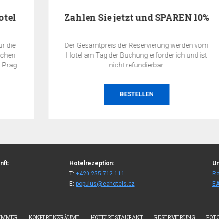
Zahlen Sie jetzt und SPAREN 10%
Der Gesamtpreis der Reservierung werden vom
Hotel am Tag der Buchung erforderlich und ist
nicht refundierbar.
BESTELLEN
nft:
Hotelrezeption:
Un
T:
+420 255 712 111
Ra
E:
populus@eahotels.cz
EA
IMMER
KONFERENZRÄUME
HOTELRESTAURANT
RESERVIERUNG
FOT