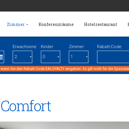
Zimmer
Konferenzräume
Hotelrestaurant
Erwachsene
Kinder
Zimmer
Rabatt-Code
 wenn Sie den Rabatt-Code EALOYALTY eingeben. Es gilt nicht für die Spezial
 Comfort