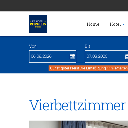
Home
Hotel
Von
Bis
Günstigster Preis! Die Ermäßigung 11% erhalten
Vierbettzimmer