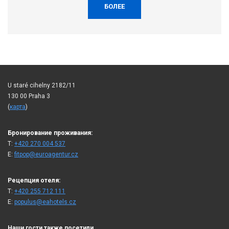
БОЛЕЕ
U staré cihelny 2182/11
130 00 Praha 3
(
карта
)
Бронирование проживания:
T:
+420 270 004 537
E:
fitpop@euroagentur.cz
Рецепция отеля:
T:
+420 255 712 111
E:
populus@eahotels.cz
Наши гости также посетили