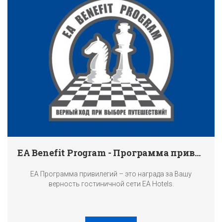
EA Benefit Program - Программа привилегий
EA Программа привилегий – это награда за Вашу
верность гостиничной сети EA Hotels.