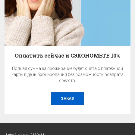
час и СЭКОНОМЬТЕ 10%
живание будет снята с платежной
EA Программа при
ования без возможности возврата
верность гос
средств.
ЗАКАЗ
U staré cihelny 2182/11