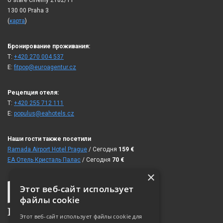
130 00 Praha 3
(
карта
)
Бронирование проживания:
T:
+420 270 004 537
E:
fitpop@euroagentur.cz
Рецепция отеля:
T:
+420 255 712 111
E:
populus@eahotels.cz
Наши гости также посетили
Ramada Airport Hotel Prague
/ Сегодня
159
€
ЕА Отель Кристаль Палас
/ Сегодня
70
€
×
Этот веб-сайт использует
файлы cookie
Этот веб-сайт использует файлы cookie для