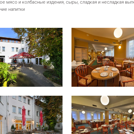
е мясо и колбасные издения, сыры, сладкая и несладкая выпе
чие напитки