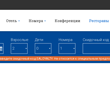
Отель
Номера
Kонференции
Рестораны
Взрослые
Дети
Номерa
Скидочный код
 введите скидочный код EALOYALTY. Не относится к специальным предл