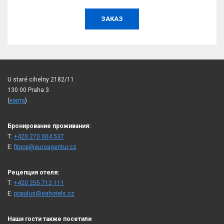
ЗАКАЗ
U staré cihelny 2182/11
130 00 Praha 3
(
карта
)
Бронирование проживания:
T:
+420 270 004 537
E:
fitpop@euroagentur.cz
Рецепция отеля:
T:
+420 255 712 111
E:
populus@eahotels.cz
Наши гости также посетили