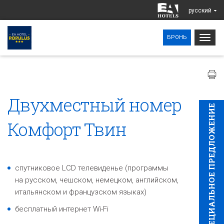
pусский
Togg
БРОНЬ
navig
Двухместный номер
CПЕЦИAЛЬНОЕ ПРЕДЛОЖЕНИЕ
Комфорт Твин
cпутниковое LCD телевиденье (программы
на русском, чешском, немецком, английском,
итальянском и французском языках)
бесплатный интернет Wi-Fi