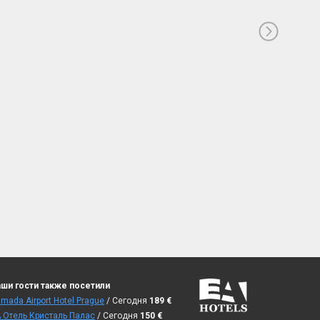
ши гости также посетили
mada Airport Hotel Prague
/ Сегодня
189
€
 Отель Кристаль Палас
/ Сегодня
150
€