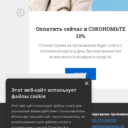
Оплатить сейчас и СЭКОНОМЬТЕ
10%
Полная сумма за проживание будет снята с
платежной карты в день бронирования без
возможности возврата средств.
ЗАКАЗ
×
Этот веб-сайт использует
файлы cookie
ГАРАНТИЯ ЛУЧШЕЙ ЦЕНЫ!
Этот веб-сайт использует файлы cookie для
Лучшую цену можно получить только при
улучшения взаимодействия с пользователем.
U staré cihelny 2182/11
Бронирование проживан
бронировании на этом сайте!
Используя наш веб-сайт, вы соглашаетесь на
130 00 Praha 3
T:
+420 270 004 537
использование всех файлов cookie в
(
карта
)
E:
fitpop@euroagentur.cz
соответствии с нашей Политикой в ​​
УЗНАТЬ ЦЕНУ И НАЛИЧИЕ