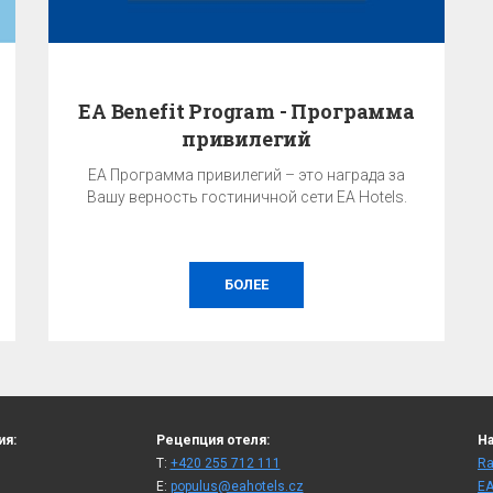
EA Benefit Program - Программа
привилегий
EA Программа привилегий – это награда за
Вашу верность гостиничной сети EA Hotels.
БОЛЕЕ
ия:
Рецепция отеля:
На
T:
+420 255 712 111
Ra
E:
populus@eahotels.cz
ЕА