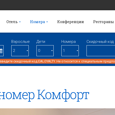
Отель
Номера
Kонференции
Рестораны
Взрослые
Дети
Номерa
Скидочный код
 введите скидочный код EALOYALTY. Не относится к специальным предл
номер Комфорт