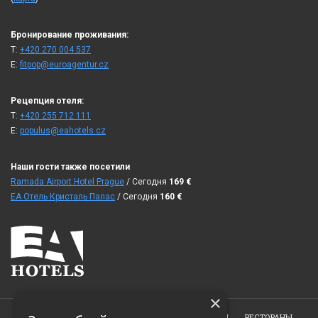
Бронирование проживания:
T:
+420 270 004 537
E:
fitpop@euroagentur.cz
Рецепция отеля:
T:
+420 255 712 111
E:
populus@eahotels.cz
Наши гости также посетили
Ramada Airport Hotel Prague
/ Сегодня
169
€
ЕА Отель Кристаль Палас
/ Сегодня
160
€
×
ГЛАВНАЯ
ОТЕЛЬ
НОМЕРА
KОНФЕРЕНЦИИ
РЕСТОРАНЫ