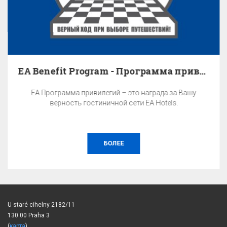
EA Benefit Program - Программа привилегий
EA Программа привилегий – это награда за Вашу
верность гостиничной сети EA Hotels.
БОЛЕЕ
U staré cihelny 2182/11
130 00 Praha 3
(
карта
)