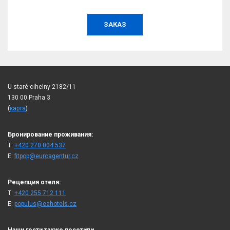
БОЛЕЕ
U staré cihelny 2182/11
130 00 Praha 3
(
карта
)
Бронирование проживания:
T:
+420 270 004 537
E:
fitpop@euroagentur.cz
Рецепция отеля:
T:
+420 255 712 111
E:
populus@eahotels.cz